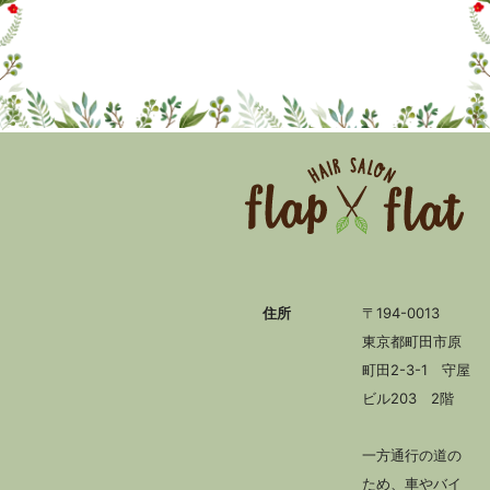
住所
〒194-0013
東京都町田市原
町田2-3-1 守屋
ビル203 2階
一方通行の道の
ため、車やバイ