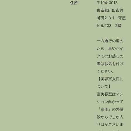
住所
〒194-0013
東京都町田市原
町田2-3-1 守屋
ビル203 2階
一方通行の道の
ため、車やバイ
クでのお越しの
際はお気を付け
ください。
【美容室入口に
ついて】
当美容室はマン
ション向かって
『左側』の外階
段からでしか入
り口がございま